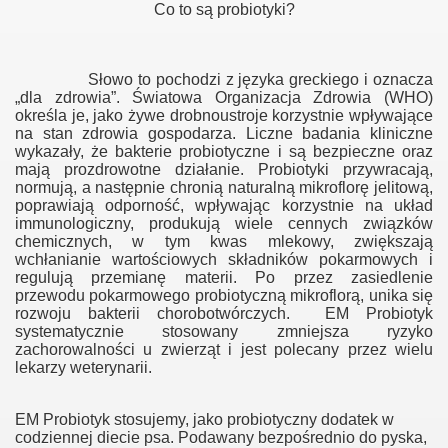
Co to są probiotyki?
Słowo to pochodzi z języka greckiego i oznacza
„dla zdrowia”. Światowa Organizacja Zdrowia (WHO)
określa je, jako żywe drobnoustroje korzystnie wpływające
na stan zdrowia gospodarza. Liczne badania kliniczne
wykazały, że bakterie probiotyczne i są bezpieczne oraz
mają prozdrowotne działanie. Probiotyki przywracają,
normują, a następnie chronią naturalną mikroflorę jelitową,
poprawiają odporność, wpływając korzystnie na układ
immunologiczny, produkują wiele cennych związków
chemicznych, w tym kwas mlekowy, zwiększają
wchłanianie wartościowych składników pokarmowych i
regulują przemianę materii. Po przez zasiedlenie
przewodu pokarmowego probiotyczną mikroflorą, unika się
rozwoju bakterii chorobotwórczych. EM Probiotyk
systematycznie stosowany zmniejsza ryzyko
zachorowalności u zwierząt i jest polecany przez wielu
lekarzy weterynarii.
EM Probiotyk stosujemy, jako probiotyczny dodatek w
codziennej diecie psa. Podawany bezpośrednio do pyska,