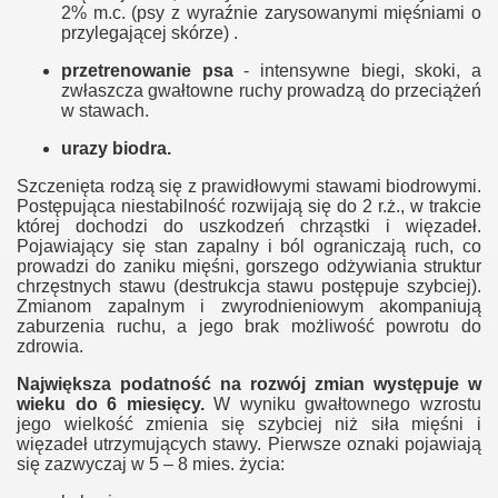
2% m.c. (psy z wyraźnie zarysowanymi mięśniami o
przylegającej skórze) .
przetrenowanie psa
- intensywne biegi, skoki, a
zwłaszcza gwałtowne ruchy prowadzą do przeciążeń
w stawach.
urazy biodra.
Szczenięta rodzą się z prawidłowymi stawami biodrowymi.
Postępująca niestabilność rozwijają się do 2 r.ż., w trakcie
której dochodzi do uszkodzeń chrząstki i więzadeł.
Pojawiający się stan zapalny i ból ograniczają ruch, co
prowadzi do zaniku mięśni, gorszego odżywiania struktur
chrzęstnych stawu (destrukcja stawu postępuje szybciej).
Zmianom zapalnym i zwyrodnieniowym akompaniują
zaburzenia ruchu, a jego brak możliwość powrotu do
zdrowia.
Największa podatność na rozwój zmian występuje w
wieku do 6 miesięcy.
W wyniku gwałtownego wzrostu
jego wielkość zmienia się szybciej niż siła mięśni i
więzadeł utrzymujących stawy. Pierwsze oznaki pojawiają
się zazwyczaj w 5 – 8 mies. życia: