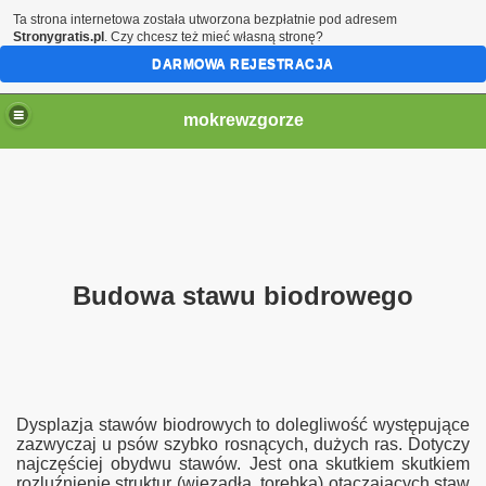
Ta strona internetowa została utworzona bezpłatnie pod adresem
Stronygratis.pl
. Czy chcesz też mieć własną stronę?
DARMOWA REJESTRACJA
mokrewzgorze
Budowa stawu biodrowego
Dysplazja stawów biodrowych to dolegliwość występujące
zazwyczaj u psów szybko rosnących, dużych ras. Dotyczy
najczęściej obydwu stawów. Jest ona skutkiem skutkiem
rozluźnienie struktur (więzadła, torebka) otaczających staw