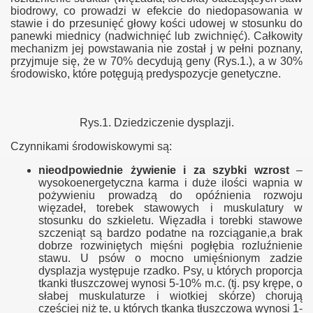
biodrowy, co prowadzi w efekcie do niedopasowania w
stawie i do przesunięć głowy kości udowej w stosunku do
panewki miednicy (nadwichnięć lub zwichnięć). Całkowity
mechanizm jej powstawania nie został j w pełni poznany,
przyjmuje się, że w 70% decydują geny (Rys.1.), a w 30%
środowisko, które potęgują predyspozycje genetyczne.
Rys.1. Dziedziczenie dysplazji.
Czynnikami środowiskowymi są:
nieodpowiednie żywienie i za szybki wzrost
–
wysokoenergetyczna karma i duże ilości wapnia w
pożywieniu prowadzą do opóźnienia rozwoju
więzadeł, torebek stawowych i muskulatury w
stosunku do szkieletu. Więzadła i torebki stawowe
szczeniąt są bardzo podatne na rozciąganie,a brak
dobrze rozwiniętych mięśni pogłębia rozluźnienie
stawu. U psów o mocno umięśnionym zadzie
dysplazja występuje rzadko. Psy, u których proporcja
tkanki tłuszczowej wynosi 5-10% m.c. (tj. psy krępe, o
słabej muskulaturze i wiotkiej skórze) chorują
częściej niż te, u których tkanka tłuszczowa wynosi 1-