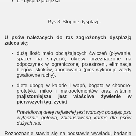
E - dysplazja ciężka
Rys.3. Stopnie dysplazji.
U psów należących do ras zagrożonych dysplazją
zaleca się:
dużą ilość mało obciążających ćwiczeń (pływanie,
spacer na smyczy), okresy przeznaczone na
odpoczynek w ograniczonej przestrzeni, eliminacja
biegów, skoków, aportowania (pies wykonuje wtedy
gwałtowne ruchy).
dietę ubogą w kalorie i wapń,
bogata w chondro-
protetyki
, mikro i makroelementów oraz witamin
(
najistotniejsze jest właściwe żywienie w
pierwszych tyg. życia
)
Prawidłową dietę najłatwiej jest wdrożyć podając psu
wyłącznie gotową, zbilansowaną karmę dla psów
dużych ras.
Rozpoznanie stawia się na podstawie wywiadu, badania