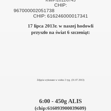
KW/P/2012/0743
CHIP:
96700000205
CHIP: 616246000017341
17 lipca 2013r. w naszej hodowli
przyszło na świat 6 szczeniąt:
Zdjęcia wykonane w wieku 2 tyg. (31.07.2013)
6:00 - 450g ALIS
(chip:
616093900039609)