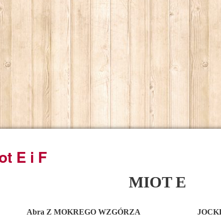
ot E i F
MIOT E
Abra Z MOKREGO WZGÓRZA JOCKER As