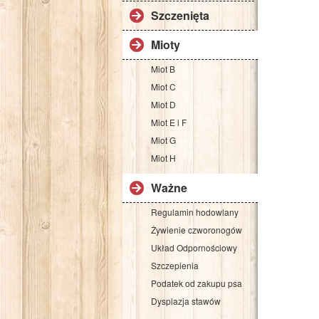
Szczenięta
Mioty
Miot B
Miot C
Miot D
Miot E i F
Miot G
Miot H
Ważne
Regulamin hodowlany
Żywienie czworonogów
Układ Odpornościowy
Szczepienia
Podatek od zakupu psa
Dysplazja stawów